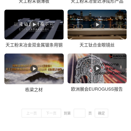
天工粉末钢薄板
天工粉末冶金近净成形产品
天工粉末冶金双金属锯条用钢
天工钛合金眼镜丝
欧洲展会EUROGUSS报告
栋梁之材
上一页
下一页
到第
页
确定