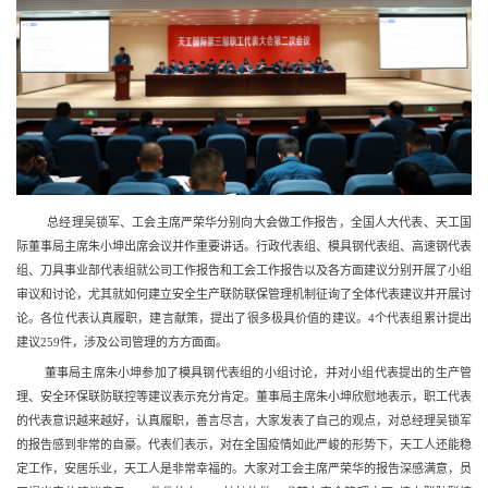
总经理吴锁军、工会主席严荣华分别向大会做工作报告，全国人大代表、天工国
际董事局主席朱小坤出席会议并作重要讲话。行政代表组、模具钢代表组、高速钢代表
组、刀具事业部代表组就公司工作报告和工会工作报告以及各方面建议分别开展了小组
审议和讨论，尤其就如何建立安全生产联防联保管理机制征询了全体代表建议并开展讨
论。各位代表认真履职，建言献策，提出了很多极具价值的建议。4个代表组累计提出
建议259件，涉及公司管理的方方面面。
董事局主席朱小坤参加了模具钢代表组的小组讨论，并对小组代表提出的生产管
理、安全环保联防联控等建议表示充分肯定。董事局主席朱小坤欣慰地表示，职工代表
的代表意识越来越好，认真履职，善言尽言，大家发表了自己的观点，对总经理吴锁军
的报告感到非常的自豪。代表们表示，对在全国疫情如此严峻的形势下，天工人还能稳
定工作，安居乐业，天工人是非常幸福的。大家对工会主席严荣华的报告深感满意，员