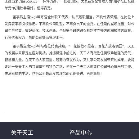
工提出来的建议意见，一件件的办，一桩桩的做。尤其在安全管理方面“缩小联防联控
单元”的建议非常好，值得肯定。
董事局主席朱小坤寄语全体职工代表，认真履职担当，不负代表荣耀，在岗位上
发挥表率和引领作用。不辜负公司期望，不辜负员工的重托，在任期内履职担当，对公
司生产经营、管理优化、技术创新、全员安全联防联保机制建立等方面积极建言献策，
行使代表权力，帮助公司提高管理水平。
董事局主席朱小坤与各位代表共勉，“一花独放不是春，百花齐放春满园”，天工
的发展从来都是在应对挑战，抢抓机遇中前进的，天工人有战胜任何艰难险阻的勇气、
智慧和力量。在天工的大家庭里，既努力奋发作为，又共享公司发展带来的成果，要将
走出一条天工人的共同富裕的特色之路，使每一个天工人都能在公司开心快乐的工作、
美满幸福的生活，作为公司最高发展理念而砥砺奋进、再创辉煌！
关于天工
产品中心