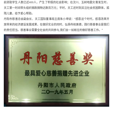
前资助学生人数已近400人，产生了积极的社会影响；在汶川、玉树地震灾害发生时，
天工第一时间带头组织捐款捐物达数百万元；平时，天工还时刻关注社会贫困群体，孤
残儿童，给予爱心帮助。
丹阳市慈善总会副会长、天工国际董事局主席朱小坤说：“感恩这个时代，感恩改革开
放带来的经济建设发展成果，在做好实业的同时，弘扬传统美德，践行慈善事业是我们
的责任担当。慈善事业需要全社会的共同参与,我们会一如既往的做好慈善工作。”