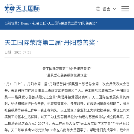
语言
当前位置：
Home>>社会责任>天工国际荣膺第二届“丹阳慈善奖”
天工国际荣膺第二届“丹阳慈善奖”
日期：2025-07-31
天工国际荣膺第二届“丹阳慈善奖”
“最具爱心慈善捐赠先进企业”
5月15日上午，丹阳市第二届“丹阳慈善奖”颁奖暨市慈善总会第二次会员代表大会召
开，表彰丹阳市在慈善事业上贡献突出的单位和个人。天工国际荣膺第二届“丹阳慈善
奖——最具爱心慈善捐赠先进企业”荣誉并接受颁奖表彰。天工国际在发展实业的同
时，始终积极旅行社会责任，热衷慈善事业。多年以来，在救助困难群众和职工，参与
社会捐助等慈善工作中一直走在前头。天工设立了企业职工大病救助基金，保证公司大
病员工的基本生活保障；以天工为主要募捐单位的“前巷村慈善救助站”成立两年来，天
工捐助善款达百万元；2007年，天工在南师大设立“天工发展助学奖学金”至今已有12
年，天工每年拿出50万元资助100名左右南师大贫困学子，帮助他们完成学业，截止目